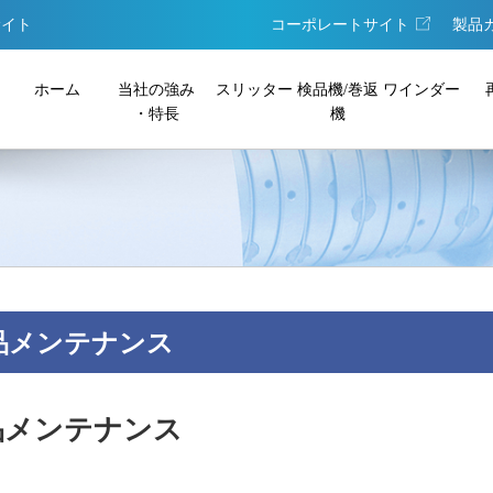
サイト
コーポレートサイト
製品
ホーム
当社の強み
スリッター
検品機/巻返
ワインダー
・特長
機
品メンテナンス
品メンテナンス