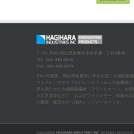
〒712-8502 岡山県倉敷市水島中通一丁目4番地
TEL : 086-440-0850
FAX : 086-440-0859
1962年創業、岡山県倉敷市に本社を置く合成樹脂
リエチレンやポリプロピレンのフィルムを短冊状に
度を持たせた合成樹脂繊維「フラットヤーン」を用
人工芝原糸など）、およびフラットヤーン技術を応
の製造・販売を行う国内トップメーカーです。
Copyright©
HAGIHARA INDUSTRIES INC.
All Rights Reserved.