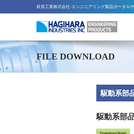
萩原工業株式会社-エンジニアリング製品ポータル
FILE DOWNLOAD
駆動系部
駆動系部
Download Now!