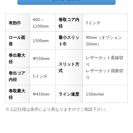
400～
巻取コア内
有効巾
3インチ
1200mm
径
ロール面
最小スリッ
90mm（オプション
1300mm
長
ト巾
50mm）
巻出最大
レザーカット直線切
Φ550mm
径
スリット方
り
式
レザーカット屈曲切
巻出コア
3インチ
り
内径
巻取最大
Φ430mm
ライン速度
250m/min
径
※上記仕様は条件により異なりますのでご相談下さい。