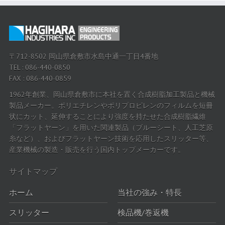
〒712-8502 岡山県倉敷市水島中通一丁目4番地
TEL : 086-440-0850
FAX : 086-440-0859
1962年創業、岡山県倉敷市に本社を置く合成樹脂加工製品と機械
製品メーカー。ポリエチレンやポリプロピレンのフィルムを短冊
状にカット、延伸することにより強度を持たせた合成樹脂繊維
「フラットヤーン」を用いた関連製品（ブルーシート、人工芝原
糸など）、およびフラットヤーン技術を応用したスリッター等、
産業機械の製造・販売を行う国内トップメーカーです。
サイトマップ
ホーム
当社の強み・特長
スリッター
検品機/巻返機